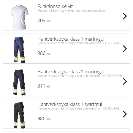
Funktionspiké vit
Klassisk piké av hög kvalitet med modern passform.
209
KR
Hantverksbyxa klass 1 marin/gul
Hantverksbyxa med förböjda ben och knäfickor i CORDURA®.
986
KR
Hantverksbyxa klass 1 marin/gul
Hantverksbyxa med förböjda ben och knäfickor av CORDURA®.
811
KR
Hantverksbyxa klass 1 svart/gul
Hantverksbyxa med förböjda ben och knäfickor i CORDURA®.
986
KR