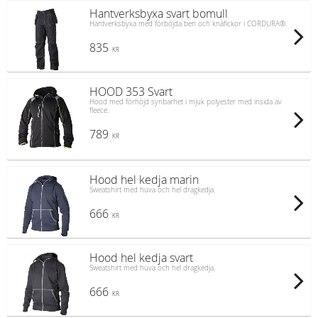
Hantverksbyxa svart bomull
Hantverksbyxa med förböjda ben och knäfickor i CORDURA®.
835
KR
HOOD 353 Svart
Hood med förhöjd synbarhet i mjuk polyester med insida av
fleece.
789
KR
Hood hel kedja marin
Sweatshirt med huva och hel dragkedja.
666
KR
Hood hel kedja svart
Sweatshirt med huva och hel dragkedja.
666
KR