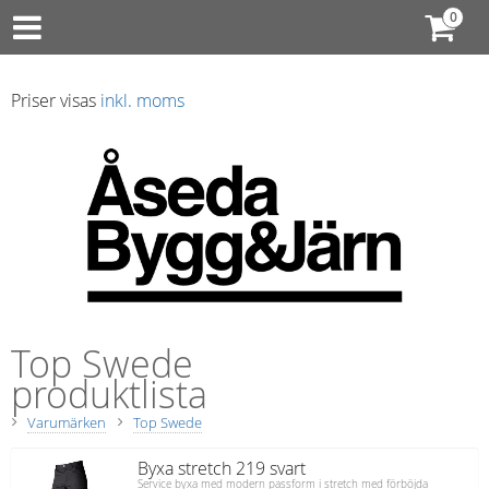
Priser visas
inkl. moms
Top Swede
produktlista
Varumärken
Top Swede
Byxa stretch 219 svart
Service byxa med modern passform i stretch med förböjda