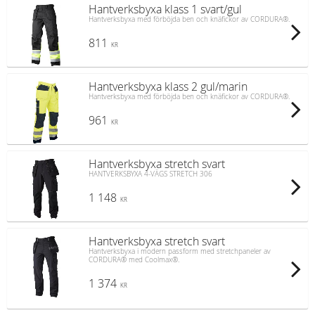
Hantverksbyxa klass 1 svart/gul
Hantverksbyxa med förböjda ben och knäfickor av CORDURA®.
811
KR
Hantverksbyxa klass 2 gul/marin
Hantverksbyxa med förböjda ben och knäfickor av CORDURA®.
961
KR
Hantverksbyxa stretch svart
HANTVERKSBYXA 4-VÄGS STRETCH 306
1 148
KR
Hantverksbyxa stretch svart
Hantverksbyxa i modern passform med stretchpaneler av
CORDURA® med Coolmax®.
1 374
KR