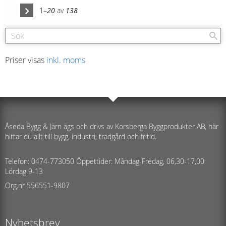
1–
20
av
138
Priser visas
inkl. moms
Åseda Bygg & Järn ägs och drivs av Korsberga Byggprodukter AB, här
hittar du allt till bygg, industri, trädgård och fritid.
Telefon: 0474-773050 Öppettider: Måndag-Fredag, 06,30-17,00
Lördag 9-13
Org.nr 556551-9807
Nyhetsbrev