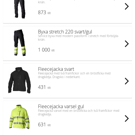
knän.
873
KR
Byxa stretch 220 svart/gul
Service byxa med modern passform i stretch med förböjda
knän.
1 000
KR
Fleecejacka svart
Fleecejacka med två framfickor och en bröstficka med
dragkedja. Dragsko i nederkant.
431
KR
Fleecejacka varsel gul
Fleecejacka varsel med en bröstficka och två framfickor med
dragkedja.
631
KR