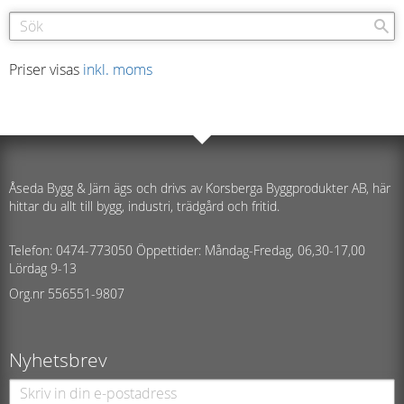
Priser visas
inkl. moms
Åseda Bygg & Järn ägs och drivs av Korsberga Byggprodukter AB, här
hittar du allt till bygg, industri, trädgård och fritid.
Telefon: 0474-773050 Öppettider: Måndag-Fredag, 06,30-17,00
Lördag 9-13
Org.nr 556551-9807
Nyhetsbrev