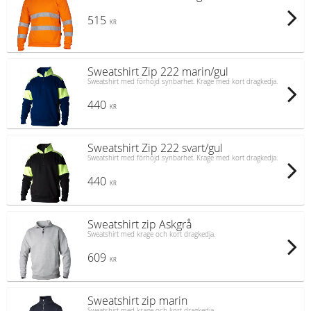
515
KR
Sweatshirt Zip 222 marin/gul
Sweatshirt med förhöjd synbarhet. Krage med kort dragkedja.
440
KR
Sweatshirt Zip 222 svart/gul
Sweatshirt med förhöjd synbarhet. Krage med kort dragkedja.
440
KR
Sweatshirt zip Askgrå
Sweatshirt med krage och kort dragkedja.
609
KR
Sweatshirt zip marin
Sweatshirt med krage och kort dragkedja.