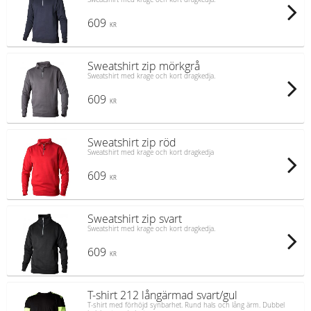
609
KR
Sweatshirt zip mörkgrå
Sweatshirt med krage och kort dragkedja.
609
KR
Sweatshirt zip röd
Sweatshirt med krage och kort dragkedja
609
KR
Sweatshirt zip svart
Sweatshirt med krage och kort dragkedja.
609
KR
T-shirt 212 långärmad svart/gul
T-shirt med förhöjd synbarhet. Rund hals och lång ärm. Dubbel