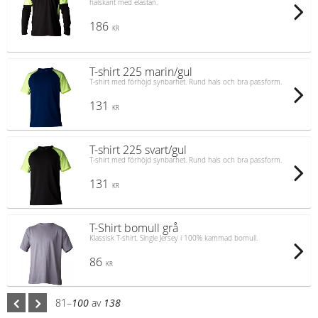
halskant med elastan.
186
KR
T-shirt 225 marin/gul
T-shirt med förhöjd synbarhet. Rund hals och bra passform.
131
KR
T-shirt 225 svart/gul
T-shirt med förhöjd synbarhet. Rund hals och bra passform.
131
KR
T-Shirt bomull grå
Klassisk T-shirt. Single Jersey i 100% kammad bomull.
86
KR
81–
100
av
138