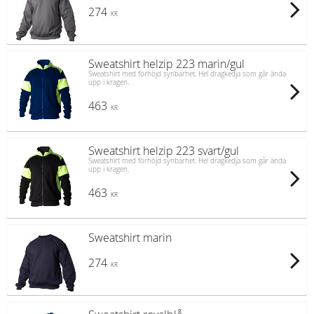
274
KR
Sweatshirt helzip 223 marin/gul
Sweatshirt med förhöjd synbarhet. Hel dragkedja som går ända
upp i kragen.
463
KR
Sweatshirt helzip 223 svart/gul
Sweatshirt med förhöjd synbarhet. Hel dragkedja som går ända
upp i kragen.
463
KR
Sweatshirt marin
274
KR