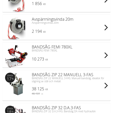
1 856
KR
Avspärrningsvinda 20m
Avspärrningsvinda 20m
2 194
KR
BANDSÅG FEMI 780XL
BANDSÅG FEMI 780XL
10 273
KR
BANDSÅG ZIP 22 MANUELL 3-FAS
SPARA
17
BANDSÅG ZIP 22 MANUELL 3-FAS. Manuell bandsåg, idealisk för
%
sågning av stål och metall.
38 125
KR
46 101
KR
BANDSÅG ZIP 32 D.A.3-FAS
SPARA
18
BANDSÅG ZIP 32 D.A.3-FAS. Bandsåg DA med hydraulisk
%