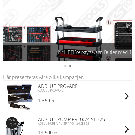
NYHET! Verktygsvagn Butler med 175 delar
Här presenteras våra olika kampanjer.
ADBLUE PROVARE
ADBLUE PROVARE
1 369
KR
ADBLUE PUMP PRO,K24.SB325
SPARA
20
ADBLUE/UREA PUMP PRO,K24.SB325
%
13 500
KR