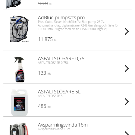
16 944
KR
AdBlue pumpsats pro
Piusi Cube. Satsen innehåller: AdBlue pump 230V.
Automathandtag, digitalmätare (K24), 6m slang och fäste för
1000L tank. Sugrör med art.nr F15606000 ingår ej!
11 875
KR
ASFALTSLÖSARE 0,75L
ASFALTSLÖSARE 0,75L
133
KR
ASFALTSLÖSARE 5L
ASFALTSLÖSARE 5L
486
KR
Avspärrningsvinda 16m
Avspärrningsvinda 16m