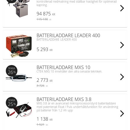
kontrollerad nedmatning med ställbar hastighet för optimerad
kapning.
94 875
KR
115 138
KR
BATTERILADDARE LEADER 400
BATTERILADDARE LEADER 400
5 293
KR
BATTERILADDARE MXS 10
SPARA
26
CTEK MXS 10 innehåller den allra senaste tekniken.
%
2 773
KR
3 726
KR
BATTERILADDARE MXS 3.8
SPARA
25
MXS 3.8 är en avancerad mikroprocessorstyrd batteriladdare
%
med patenterad Float / Puls underhållsfunktion för användning
på batterier från 1,2 Ah upp
1 138
KR
1 521
KR