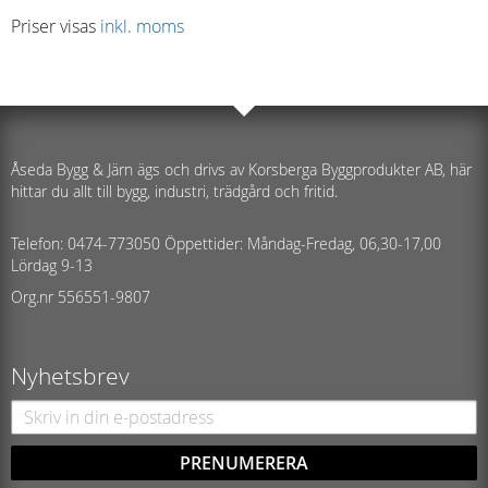
Priser visas
inkl. moms
Åseda Bygg & Järn ägs och drivs av Korsberga Byggprodukter AB, här
hittar du allt till bygg, industri, trädgård och fritid.
Telefon: 0474-773050 Öppettider: Måndag-Fredag, 06,30-17,00
Lördag 9-13
Org.nr 556551-9807
Nyhetsbrev
PRENUMERERA