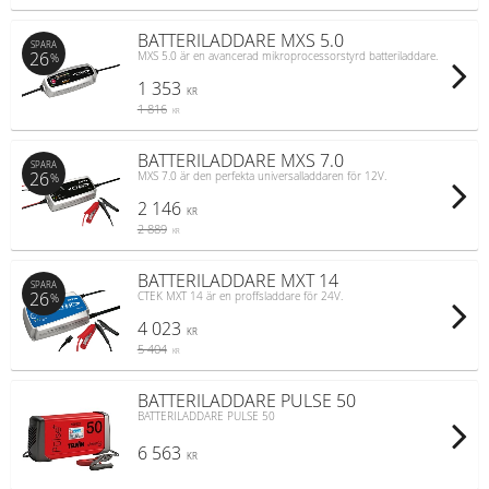
BATTERILADDARE MXS 5.0
SPARA
26
MXS 5.0 är en avancerad mikroprocessorstyrd batteriladdare.
%
1 353
KR
1 816
KR
BATTERILADDARE MXS 7.0
SPARA
26
MXS 7.0 är den perfekta universalladdaren för 12V.
%
2 146
KR
2 889
KR
BATTERILADDARE MXT 14
SPARA
26
CTEK MXT 14 är en proffsladdare för 24V.
%
4 023
KR
5 404
KR
BATTERILADDARE PULSE 50
BATTERILADDARE PULSE 50
6 563
KR