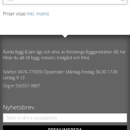
Priser visas
inkl. moms
Åseda Bygg & Järn ägs och drivs av Korsberga Byggprodukter AB, här
hittar du allt till bygg, industri, trädgård och fritid.
Telefon: 0474-773050 Öppettider: Måndag-Fredag, 06,30-17,00
Lördag 9-13
Org.nr 556551-9807
Nyhetsbrev