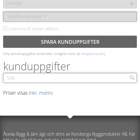
Leverera till annan adress
SPARA KUNDUPPGIFTER
Dina personuppgifter behandlas i enlighet med vår
integritetspolicy
.
kunduppgifter
Priser visas
inkl. moms
Åseda Bygg & Järn ägs och drivs av Korsberga Byggprodukter AB, här