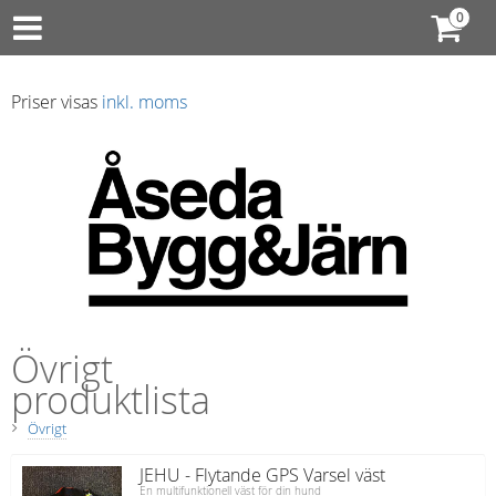
Priser visas
inkl. moms
Övrigt
produktlista
Övrigt
JEHU - Flytande GPS Varsel väst
En multifunktionell väst för din hund