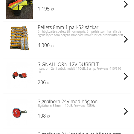
1 195
KR
Pellets 8mm 1 pall-52 säckar
En högkvalitetspellets till normalpris. En pellets som har alla de
egenskaper som dagens brännare kräver för en problemfri drift.
4 300
KR
SIGNALHORN 12V DUBBELT
I sats om 2st i snäckmodell, 110dB. 5 amp. Frekvens 410/510
Hz.
206
KR
Signalhorn 24V med hög ton
Signalhorn 85mm, 110dB. Frekvens 435Hz
108
KR