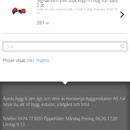
Signalhorn 24V snäcktyp m hög ton sats
2 st
I sats om 2st i snäckmodell, 110dB. 5 amp. Frekvens 410/510
Hz.
281
KR
Priser visas
inkl. moms
Åseda Bygg & Järn ägs och drivs av Korsberga Byggprodukter AB, här
hittar du allt till bygg, industri, trädgård och fritid.
Telefon: 0474-773050 Öppettider: Måndag-Fredag, 06,30-17,00
Lördag 9-13