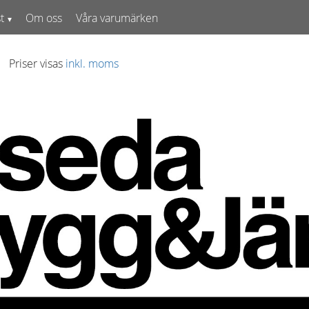
t
Om oss
Våra varumärken
Priser visas
inkl. moms