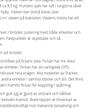
M ca 8,5 kg. Hunden själv har luft i lungorna såväl
or hjälp. Västen kan också bäras utan
s in i västen på baksidan. Västens insida har ett
cken / bröstet. Justering med både etiketter och
en. Fästpunkter är skyddade och så
n.
l vid bröstet.
xtlåset på fickans sida. Fickan har tre olika
av enheter. Fickan har de vanligaste GPS-
nklusive hela kragen. Alla modeller av Tracker,
ndra enheter i samma storlek och stil. Det finns
ten framför fickan för koppling / spårning.
gult tyg är gjord av slitstark och hållbar
av bekväm bomull. Bukkroppen är tillverkad av
 motståndskraftigt mot mekanisk belastning och