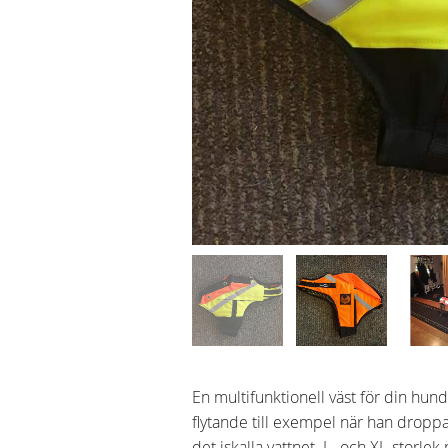
En multifunktionell väst för din hund,
flytande till exempel när han droppa
det iskalla vattnet. L- och XL-storlek 