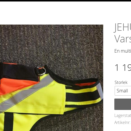
JEH
Var
En multi
1 1
Storlek
Lagersta
Artikelnr