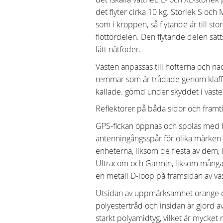
det flyter cirka 10 kg. Storlek S och 
som i kroppen, så flytande är till st
flottördelen. Den flytande delen sätt
lätt nätfoder.
Västen anpassas till höfterna och na
remmar som är trådade genom klaff
kallade. gömd under skyddet i väste
Reflektorer på båda sidor och framtil
GPS-fickan öppnas och spolas med bli
antenningångsspår för olika märken 
enheterna, liksom de flesta av dem, i
Ultracom och Garmin, liksom många a
en metall D-loop på framsidan av väs
Utsidan av uppmärksamhet orange och 
polyestertråd och insidan är gjord 
starkt polyamidtyg, vilket är mycket