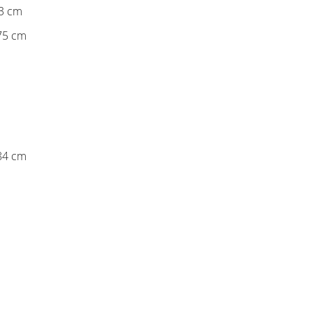
43 cm
75 cm
84 cm