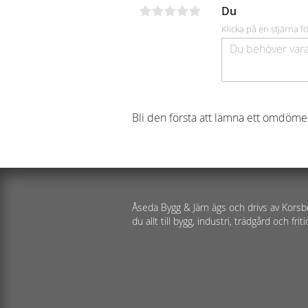
Du
Klicka på en stjärna fö
Bli den första att lämna ett omdöme
Åseda Bygg & Järn ägs och drivs av Korsb
du allt till bygg, industri, trädgård och friti