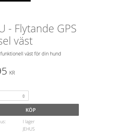
U - Flytande GPS
sel väst
funktionell väst för din hund
95
KR
KÖP
tus
I lager
JEHUS