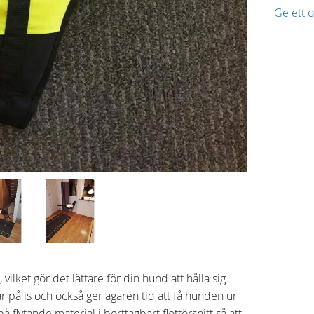
Ge ett
 vilket gör det lättare för din hund att hålla sig
r på is och också ger ägaren tid att få hunden ur
på flytande material i borttagbart flottörsnitt så att