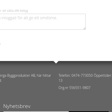
r att sätta ditt betyg
.
erga Byggprodukter AB, här hittar
Telefon: 0474-773050 Öppettider:
d.
13
Org.nr 556551-9807
Nyhetsbrev