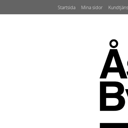
Startsida
Mina sidor
Kundtjäns