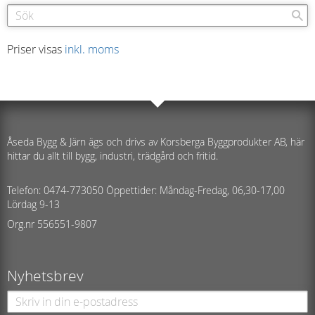
Priser visas
inkl. moms
Åseda Bygg & Järn ägs och drivs av Korsberga Byggprodukter AB, här
hittar du allt till bygg, industri, trädgård och fritid.
Telefon: 0474-773050 Öppettider: Måndag-Fredag, 06,30-17,00
Lördag 9-13
Org.nr 556551-9807
Nyhetsbrev