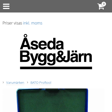
Priser visas
inkl. moms
Varumärken
BATO Proftool