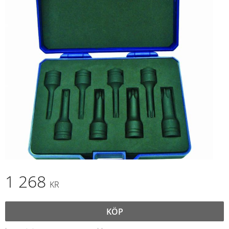
1 268
KR
KÖP