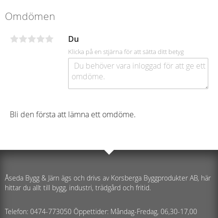
Omdömen
Du
Klicka på en stjärna för att sätta ditt betyg
Bli den första att lämna ett omdöme.
Åseda Bygg & Järn ägs och drivs av Korsberga Byggprodukter AB, här
hittar du allt till bygg, industri, trädgård och fritid.
Telefon: 0474-773050 Öppettider: Måndag-Fredag, 06,30-17,00