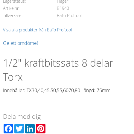
Lagerstatus
I lager
Artikelnr
B1940
Tillverkare
BaTo Proftool
Visa alla produkter från BaTo Proftool
Ge ett omdöme!
1/2" kraftbitssats 8 delar
Torx
Innehåller: TX30,40,45,50,55,6070,80 Längd: 75mm
Dela med dig
Facebook
Twitter
LinkedIn
Pinterest