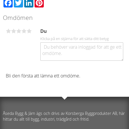
Facebook
Twitter
LinkedIn
Pinterest
Omdömen
Du
Klicka på en stjärna för att sätta ditt betyg
Bli den första att lämna ett omdöme.
Åseda Bygg & Järn ägs och drivs av Korsberga Byggprodukter AB, här
hittar du allt till bygg, industri, trädgård och fritid.