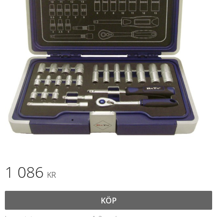
1 086
KR
KÖP