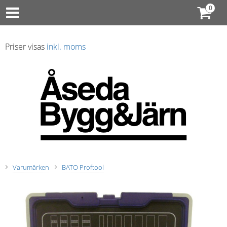
Priser visas
inkl. moms
Varumärken
BATO Proftool