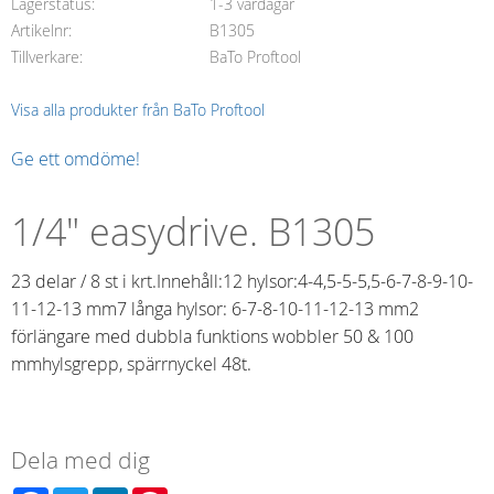
Lagerstatus
1-3 vardagar
Artikelnr
B1305
Tillverkare
BaTo Proftool
Visa alla produkter från BaTo Proftool
Ge ett omdöme!
1/4" easydrive. B1305
23 delar / 8 st i krt.Innehåll:12 hylsor:4-4,5-5-5,5-6-7-8-9-10-
11-12-13 mm7 långa hylsor: 6-7-8-10-11-12-13 mm2
förlängare med dubbla funktions wobbler 50 & 100
mmhylsgrepp, spärrnyckel 48t.
Dela med dig