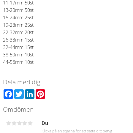
11-17mm 50st
13-20mm 50st
15-24mm 25st
19-28mm 25st
22-32mm 20st
26-38mm 15st
32-44mm 15st
38-50mm 10st
44-56mm 10st
Dela med dig
Facebook
Twitter
LinkedIn
Pinterest
Omdömen
Du
Klicka på en stjärna för att sätta ditt betyg