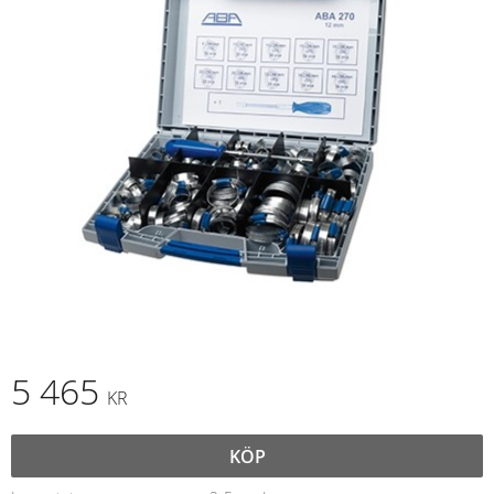
5 465
KR
KÖP