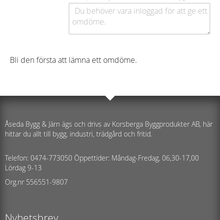
Bli den första att lämna ett omdöme.
Åseda Bygg & Järn ägs och drivs av Korsberga Byggprodukter AB, här
hittar du allt till bygg, industri, trädgård och fritid.
Telefon: 0474-773050 Öppettider: Måndag-Fredag, 06,30-17,00
Lördag 9-13
Org.nr 556551-9807
Nyhetsbrev