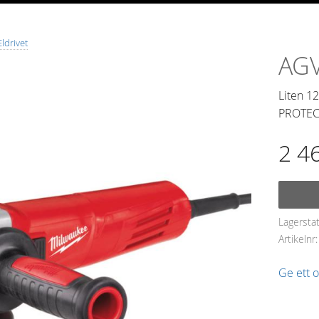
Eldrivet
AGV
Liten 1
PROTEC
2 4
Lagersta
Artikelnr
Ge ett