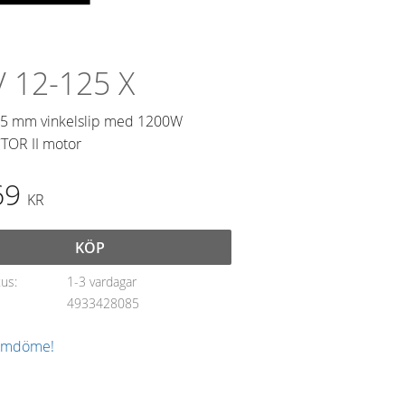
 12-125 X
25 mm vinkelslip med 1200W
TOR II motor
69
KR
KÖP
tus
1-3 vardagar
4933428085
 omdöme!