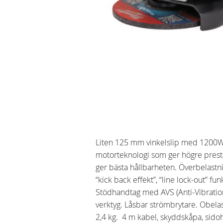
Liten 125 mm vinkelslip med 1200W
motorteknologi som ger högre prest
ger bästa hållbarheten. Överbelastni
“kick back effekt”, “line lock-out” fun
Stödhandtag med AVS (Anti-Vibration
verktyg. Låsbar strömbrytare. Obela
2,4 kg. 4 m kabel, skyddskåpa, sido