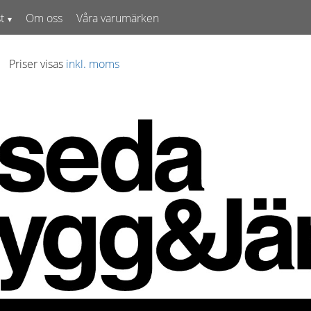
t
Om oss
Våra varumärken
Priser visas
inkl. moms