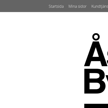
Startsida
Mina sidor
Kundtjäns