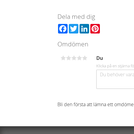
Dela med dig
Facebook
Twitter
LinkedIn
Pinterest
Omdömen
Du
Klicka på en stjärna fö
Bli den första att lämna ett omdöme