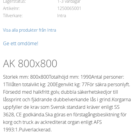
Lagerstatus
1-3 vardagar
Artikelnr
1250065001
Tillverkare
Intra
Visa alla produkter från Intra
Ge ett omdöme!
AK 800x800
Storlek mm: 800x800Totalhöjd mm: 1990Antal personer:
1Tillåten totalvikt kg: 200Egenvikt kg: 77För säkra personlyft.
Försedd med halkfritt golv, dubbla säkerhetskedjor till
låssprint och fjädrande dubbelverkande lås i grind.Korgarna
uppfyller de krav som Svensk standard kräver enligt SS
3628, CE godkända.Ska göras en förstagångsbesiktning för
korg och truck av ackrediterat organ enligt AFS
1993:1.Pulverlackerad.