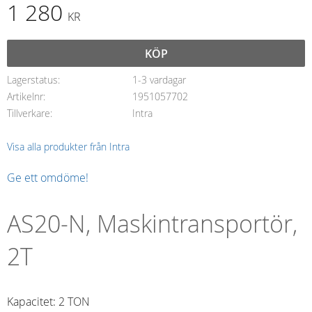
1 280
KR
KÖP
Lagerstatus
1-3 vardagar
Artikelnr
1951057702
Tillverkare
Intra
Visa alla produkter från Intra
Ge ett omdöme!
AS20-N, Maskintransportör,
2T
Kapacitet: 2 TON