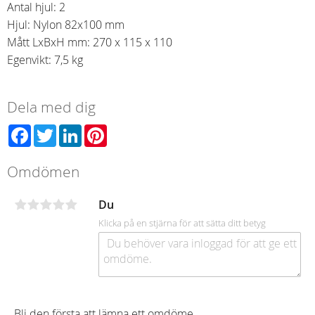
Antal hjul: 2
Hjul: Nylon 82x100 mm
Mått LxBxH mm: 270 x 115 x 110
Egenvikt: 7,5 kg
Dela med dig
Facebook
Twitter
LinkedIn
Pinterest
Omdömen
Du
Klicka på en stjärna för att sätta ditt betyg
Bli den första att lämna ett omdöme.