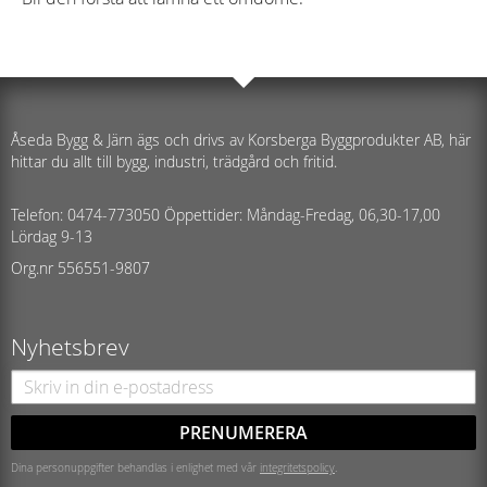
Åseda Bygg & Järn ägs och drivs av Korsberga Byggprodukter AB, här
hittar du allt till bygg, industri, trädgård och fritid.
Telefon: 0474-773050 Öppettider: Måndag-Fredag, 06,30-17,00
Lördag 9-13
Org.nr 556551-9807
Nyhetsbrev
PRENUMERERA
Dina personuppgifter behandlas i enlighet med vår
integritetspolicy
.