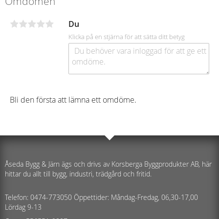
Omdömen
Du
Klicka på en stjärna för att sätta ditt betyg
Bli den första att lämna ett omdöme.
Åseda Bygg & Järn ägs och drivs av Korsberga Byggprodukter AB, här
hittar du allt till bygg, industri, trädgård och fritid.
Telefon: 0474-773050 Öppettider: Måndag-Fredag, 06,30-17,00
Lördag 9-13