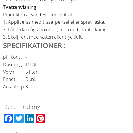
Tvättanvisning:
Produkten användes i koncentrat.
1. Appliceras med trasa, pensel eller sprayflaska.
2. Låt verka några minuter, men undvik intorkning.
3. Skölj rent med vatten eller tryckluft.
SPECIFIKATIONER :
pH konc.
-
Dosering
100%
Volym
5 liter
Enhet
Dunk
Antal/förp.
3
Dela med dig
Facebook
Twitter
LinkedIn
Pinterest