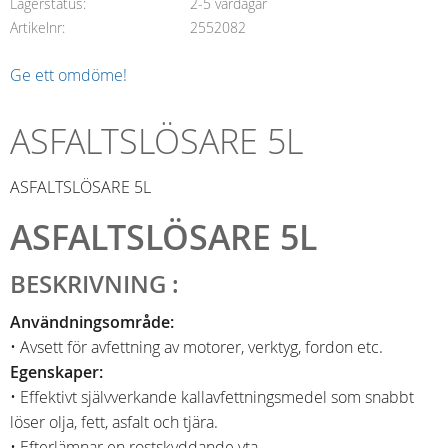
Lagerstatus
2-5 vardagar
Artikelnr
2552082
Ge ett omdöme!
ASFALTSLÖSARE 5L
ASFALTSLÖSARE 5L
ASFALTSLÖSARE 5L
BESKRIVNING :
Användningsområde:
• Avsett för avfettning av motorer, verktyg, fordon etc.
Egenskaper:
• Effektivt självverkande kallavfettningsmedel som snabbt
löser olja, fett, asfalt och tjära.
• Efterlämnar en rostskyddande yta.