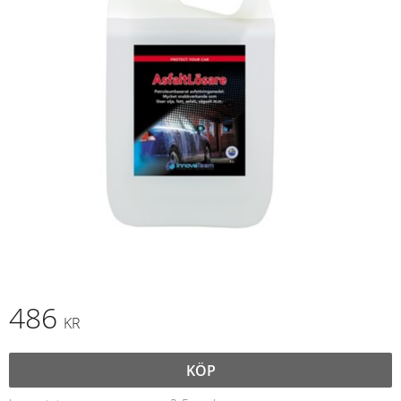
486
KR
KÖP