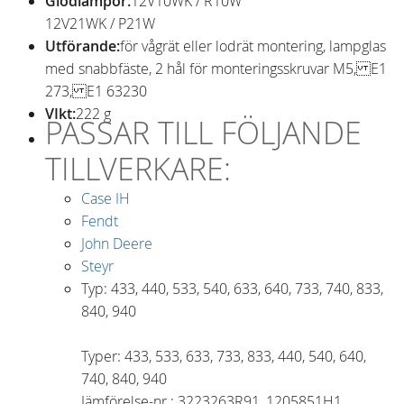
Glödlampor:
12V10WK / R10W
12V21WK / P21W
Utförande:
för vågrät eller lodrät montering, lampglas
med snabbfäste, 2 hål för monteringsskruvar M5, E1
273, E1 63230
VIkt:
222 g
PASSAR TILL FÖLJANDE
TILLVERKARE:
Case IH
Fendt
John Deere
Steyr
Typ: 433, 440, 533, 540, 633, 640, 733, 740, 833,
840, 940
Typer: 433, 533, 633, 733, 833, 440, 540, 640,
740, 840, 940
Jämförelse-nr.
:
3223263R91, 1205851H1,