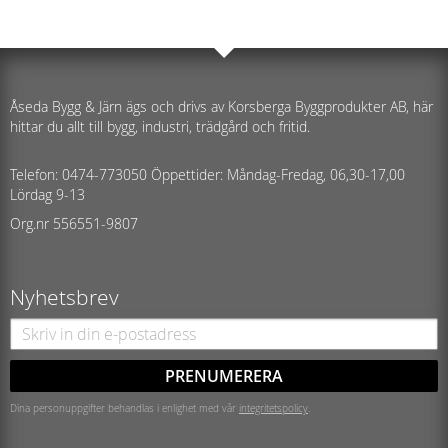
Åseda Bygg & Järn ägs och drivs av Korsberga Byggprodukter AB, här
hittar du allt till bygg, industri, trädgård och fritid.
Telefon: 0474-773050 Öppettider: Måndag-Fredag, 06,30-17,00
Lördag 9-13
Org.nr 556551-9807
Nyhetsbrev
PRENUMERERA
Dina personuppgifter behandlas i enlighet med vår
integritetspolicy
.