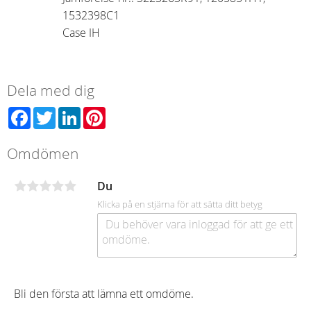
1532398C1
Case IH
Dela med dig
Facebook
Twitter
LinkedIn
Pinterest
Omdömen
Du
Klicka på en stjärna för att sätta ditt betyg
Bli den första att lämna ett omdöme.