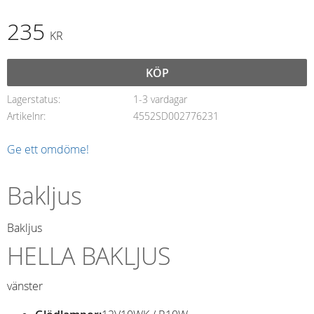
235
KR
KÖP
Lagerstatus
1-3 vardagar
Artikelnr
4552SD002776231
Ge ett omdöme!
Bakljus
Bakljus
HELLA BAKLJUS
vänster