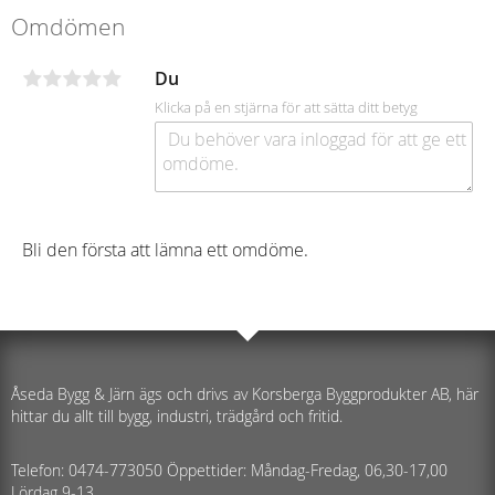
Omdömen
Du
Klicka på en stjärna för att sätta ditt betyg
Bli den första att lämna ett omdöme.
Åseda Bygg & Järn ägs och drivs av Korsberga Byggprodukter AB, här
hittar du allt till bygg, industri, trädgård och fritid.
Telefon: 0474-773050 Öppettider: Måndag-Fredag, 06,30-17,00
Lördag 9-13