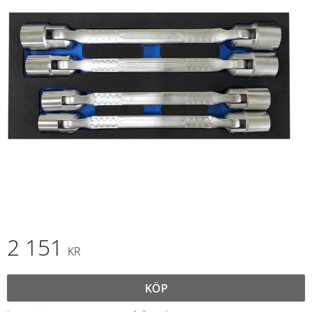
2 151
KR
KÖP