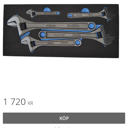
1 720
KR
KÖP