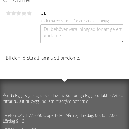
Du
Klicka på en stjärna för att sätta ditt betyg
Bli den första att lämna ett omdöme.
Åseda Bygg & Järn ägs och drivs av Korsberga Byggprodukter AB, här
hittar du allt till bygg, industri, trädgård och fritid.
Telefon: 0474-773050 Öppettider: Måndag-Fredag, 06,30-17,00
Lördag 9-13