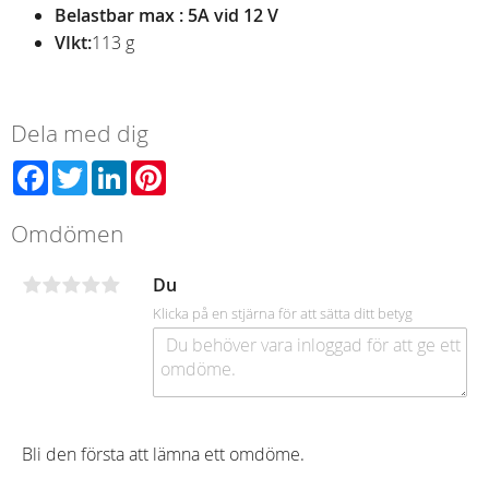
Belastbar max : 5A vid 12 V
VIkt:
113 g
Dela med dig
Facebook
Twitter
LinkedIn
Pinterest
Omdömen
Du
Klicka på en stjärna för att sätta ditt betyg
Bli den första att lämna ett omdöme.