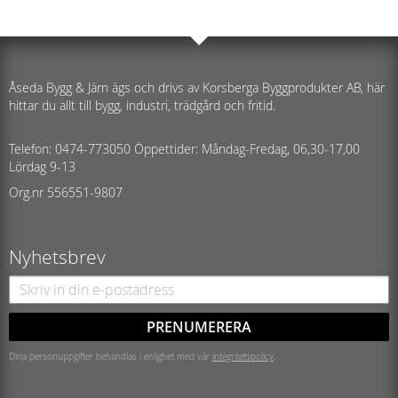
Åseda Bygg & Järn ägs och drivs av Korsberga Byggprodukter AB, här
hittar du allt till bygg, industri, trädgård och fritid.
Telefon: 0474-773050 Öppettider: Måndag-Fredag, 06,30-17,00
Lördag 9-13
Org.nr 556551-9807
Nyhetsbrev
PRENUMERERA
Dina personuppgifter behandlas i enlighet med vår
integritetspolicy
.