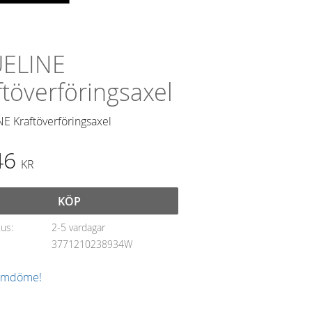
ELINE
ftöverföringsaxel
E Kraftöverföringsaxel
46
KR
KÖP
tus
2-5 vardagar
3771210238934W
 omdöme!