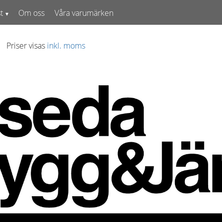
t
Om oss
Våra varumärken
Priser visas
inkl. moms