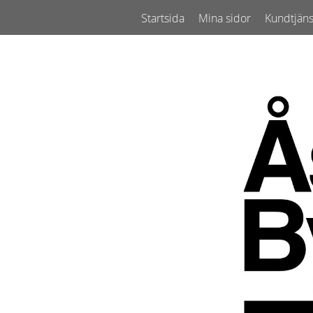
Startsida
Mina sidor
Kundtjäns