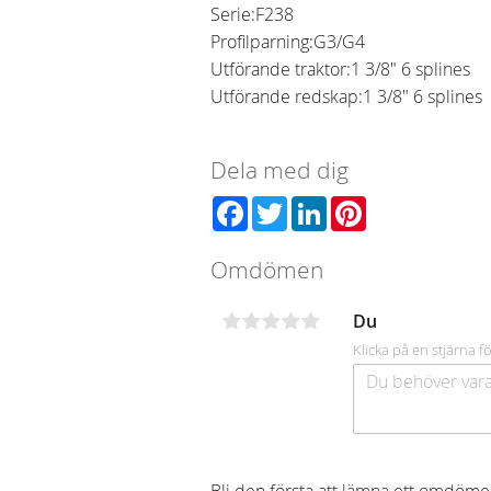
Serie:
F238
Profilparning:
G3/G4
Utförande traktor:
1 3/8" 6 splines
Utförande redskap:
1 3/8" 6 splines
Dela med dig
Facebook
Twitter
LinkedIn
Pinterest
Omdömen
Du
Klicka på en stjärna fö
Bli den första att lämna ett omdöme