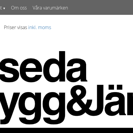
t
Om oss
Våra varumärken
Priser visas
inkl. moms