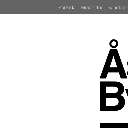
Startsida
Mina sidor
Kundtjäns