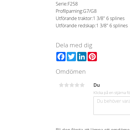
Serie:
F258
Profilparning:
G7/G8
Utförande traktor:
1 3/8" 6 splines
Utförande redskap:
1 3/8" 6 splines
Dela med dig
Facebook
Twitter
LinkedIn
Pinterest
Omdömen
Du
Klicka på en stjärna fö
Bli den första att lämna ett omdöme