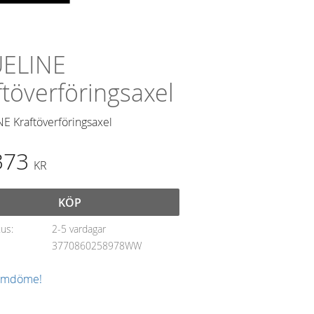
ELINE
ftöverföringsaxel
E Kraftöverföringsaxel
373
KR
KÖP
tus
2-5 vardagar
3770860258978WW
 omdöme!