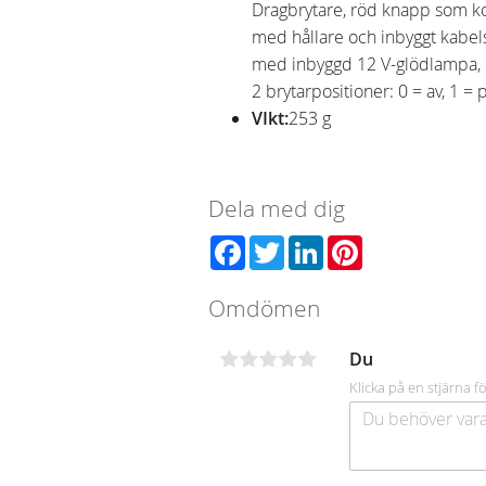
Dragbrytare, röd knapp som k
med hållare och inbyggt kabel
med inbyggd 12 V-glödlampa,
2 brytarpositioner: 0 = av, 1 = 
VIkt:
253 g
Dela med dig
Facebook
Twitter
LinkedIn
Pinterest
Omdömen
Du
Klicka på en stjärna fö