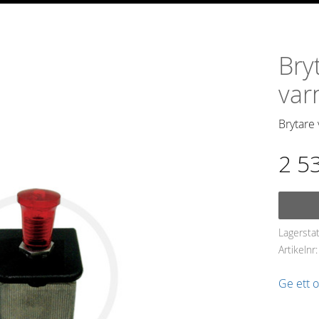
Bry
var
Brytare 
2 5
Lagersta
Artikelnr
Ge ett