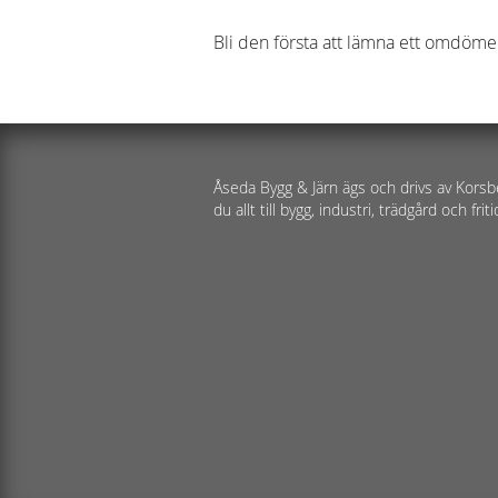
Bli den första att lämna ett omdöme
Åseda Bygg & Järn ägs och drivs av Korsb
du allt till bygg, industri, trädgård och friti