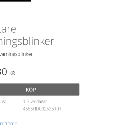
tare
ningsblinker
varningsblinker
30
KR
KÖP
tus
1-3 vardagar
4556HD002535101
 omdöme!