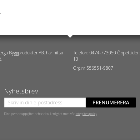
.
erga Byggprodukter AB, här hittar
Telefon: 0474-773050 Öppettider:
d.
13
Org.nr 556551-9807
Nyhetsbrev
PRENUMERERA
Dina personuppgifter behandlas i enlighet med vår
integritetspolicy
.