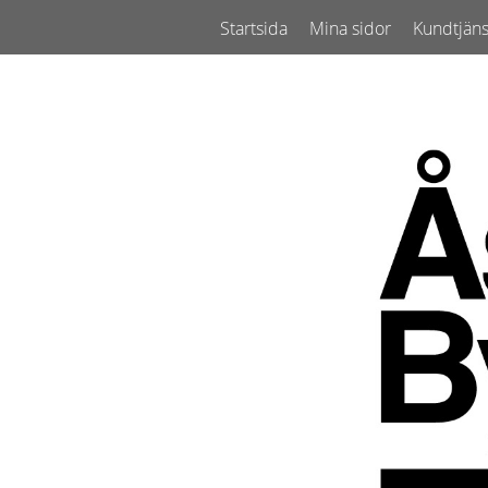
Startsida
Mina sidor
Kundtjäns