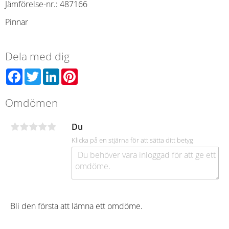
Jämförelse-nr.
:
487166
Pinnar
Dela med dig
Facebook
Twitter
LinkedIn
Pinterest
Omdömen
Du
Klicka på en stjärna för att sätta ditt betyg
Bli den första att lämna ett omdöme.