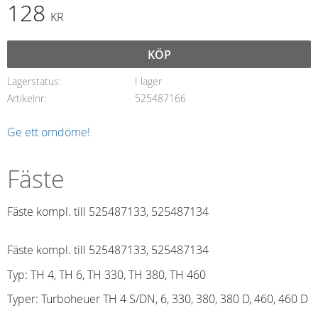
128
KR
KÖP
Lagerstatus
I lager
Artikelnr
525487166
Ge ett omdöme!
Fäste
Fäste kompl. till 525487133, 525487134
Fäste kompl. till 525487133, 525487134
Typ: TH 4, TH 6, TH 330, TH 380, TH 460
Typer: Turboheuer TH 4 S/DN, 6, 330, 380, 380 D, 460, 460 D