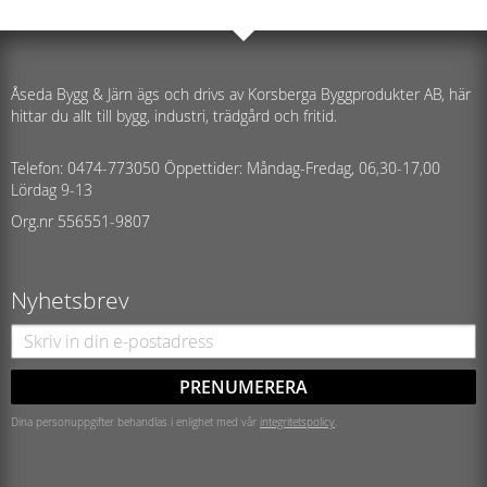
Åseda Bygg & Järn ägs och drivs av Korsberga Byggprodukter AB, här
hittar du allt till bygg, industri, trädgård och fritid.
Telefon: 0474-773050 Öppettider: Måndag-Fredag, 06,30-17,00
Lördag 9-13
Org.nr 556551-9807
Nyhetsbrev
PRENUMERERA
Dina personuppgifter behandlas i enlighet med vår
integritetspolicy
.