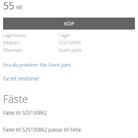
55
KR
KÖP
Lagerstatus
I lager
Artikelnr
525150094
Tillverkare
Granit parts
Visa alla produkter från Granit parts
Ge ett omdöme!
Fäste
Fäste till 525150862
Fäste till 525150862 passar till Fella: