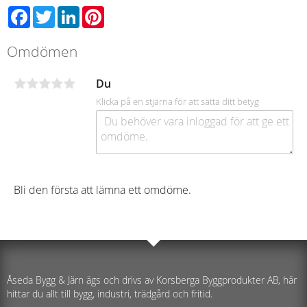
Facebook
Twitter
LinkedIn
Pinterest
Omdömen
Du
Klicka på en stjärna för att sätta ditt betyg
Bli den första att lämna ett omdöme.
Åseda Bygg & Järn ägs och drivs av Korsberga Byggprodukter AB, här
hittar du allt till bygg, industri, trädgård och fritid.