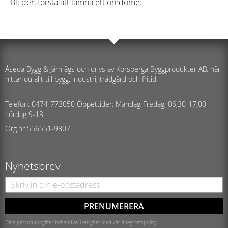
Bli den första att lämna ett omdöme.
Åseda Bygg & Järn ägs och drivs av Korsberga Byggprodukter AB, här
hittar du allt till bygg, industri, trädgård och fritid.
Telefon: 0474-773050 Öppettider: Måndag-Fredag, 06,30-17,00
Lördag 9-13
Org.nr 556551-9807
Nyhetsbrev
PRENUMERERA
Dina personuppgifter behandlas i enlighet med vår
integritetspolicy
.