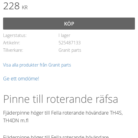
228
KR
KÖP
Lagerstatus
I lager
Artikelnr
525487133
Tillverkare
Granit parts
Visa alla produkter från Granit parts
Ge ett omdöme!
Pinne till roterande räfsa
Fjäderpinne höger till Fella roterande hövändare TH4S,
TH4DN m.fl
Fjäderpinne höger till Fella roterande hövändare