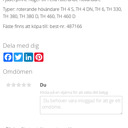
Typer: roterande hövändare TH 4 S, TH 4 DN, TH 6, TH 330,
TH 380, TH 380 D, TH 460, TH 460 D
Fäste finns att köpa till: best-nr. 487166
Dela med dig
Facebook
Twitter
LinkedIn
Pinterest
Omdömen
Du
Klicka på en stjärna för att sätta ditt betyg