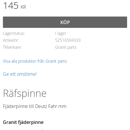
145
KR
KÖP
Lagerstatus
I lager
Artikelnr
52516504333
Tillverkare
Granit parts
Visa alla produkter från Granit parts
Ge ett omdöme!
Räfspinne
Fjäderpinne till Deutz Fahr mm
Granit fjäderpinne