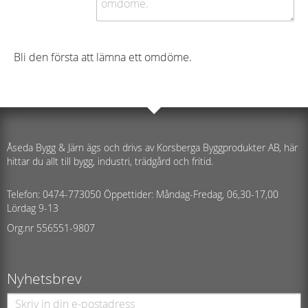
Bli den första att lämna ett omdöme.
Åseda Bygg & Järn ägs och drivs av Korsberga Byggprodukter AB, här
hittar du allt till bygg, industri, trädgård och fritid.
Telefon: 0474-773050 Öppettider: Måndag-Fredag, 06,30-17,00
Lördag 9-13
Org.nr 556551-9807
Nyhetsbrev