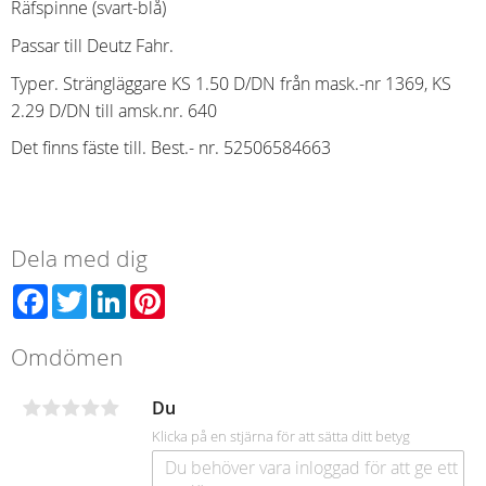
Räfspinne (svart-blå)
Passar till Deutz Fahr.
Typer. Strängläggare KS 1.50 D/DN från mask.-nr 1369, KS
2.29 D/DN till amsk.nr. 640
Det finns fäste till. Best.- nr. 52506584663
Dela med dig
Facebook
Twitter
LinkedIn
Pinterest
Omdömen
Du
Klicka på en stjärna för att sätta ditt betyg