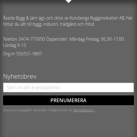
Åseda Bygg & Järn ägs och drivs av Korsberga Byggprodukter AB, här
hittar du allt till bygg, industri, trädgård och fritid.
Telefon: 0474-773050 Öppettider: Måndag-Fredag, 06,30-17,00
Lördag 9-13
Org.nr 556551-9807
Nyhetsbrev
PRENUMERERA
Dina personuppgifter behandlas i enlighet med vår
integritetspolicy
.