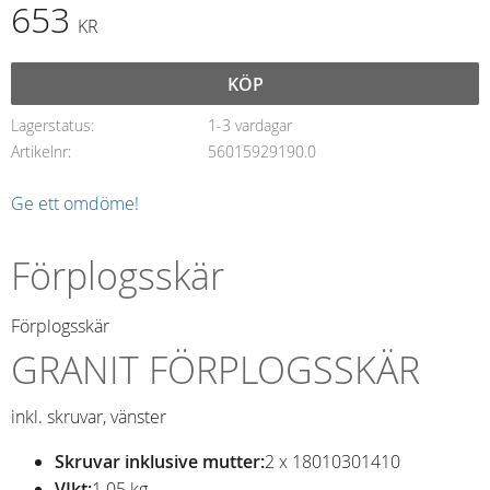
653
KR
KÖP
Lagerstatus
1-3 vardagar
Artikelnr
56015929190.0
Ge ett omdöme!
Förplogsskär
Förplogsskär
GRANIT FÖRPLOGSSKÄR
inkl. skruvar, vänster
Skruvar inklusive mutter:
2 x 18010301410
VIkt:
1.05 kg