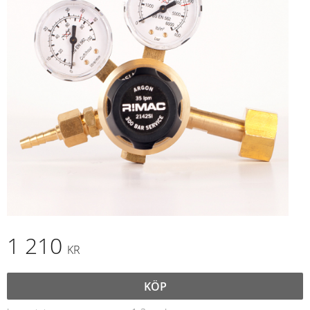
1 210
KR
KÖP