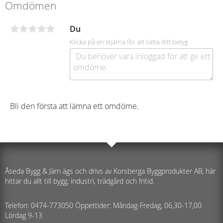
Omdömen
Du
Klicka på en stjärna för att sätta ditt betyg
Bli den första att lämna ett omdöme.
Åseda Bygg & Järn ägs och drivs av Korsberga Byggprodukter AB, här
hittar du allt till bygg, industri, trädgård och fritid.
Telefon: 0474-773050 Öppettider: Måndag-Fredag, 06,30-17,00
Lördag 9-13