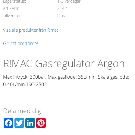
Lagerstatus
1-3 vardagar
Artikelnr
2142
Tillverkare
Rimac
Visa alla produkter från Rimac
Ge ett omdöme!
R!MAC Gasregulator Argon
Max intryck: 300bar. Max gasflöde: 35L/min. Skala gasflöde:
0-40L/min. ISO 2503
Dela med dig
Facebook
Twitter
LinkedIn
Pinterest