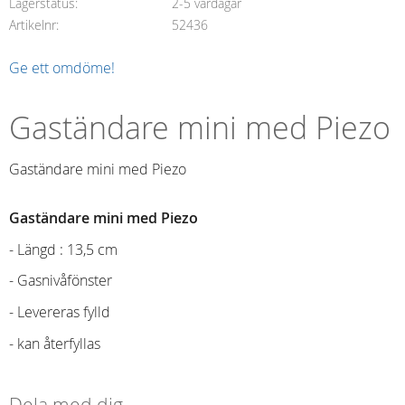
Lagerstatus
2-5 vardagar
Artikelnr
52436
Ge ett omdöme!
Gaständare mini med Piezo
Gaständare mini med Piezo
Gaständare mini med Piezo
- Längd : 13,5 cm
- Gasnivåfönster
- Levereras fylld
- kan återfyllas
Dela med dig