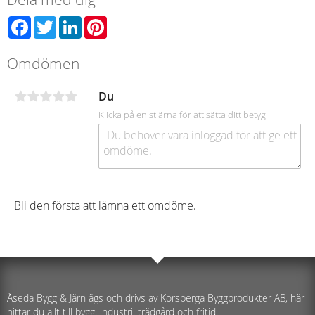
Facebook
Twitter
LinkedIn
Pinterest
Omdömen
Du
Klicka på en stjärna för att sätta ditt betyg
Bli den första att lämna ett omdöme.
Åseda Bygg & Järn ägs och drivs av Korsberga Byggprodukter AB, här
hittar du allt till bygg, industri, trädgård och fritid.