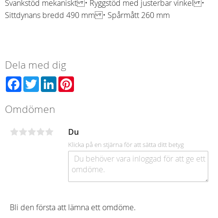
Svankstöd mekaniskt • Ryggstöd med justerbar vinkel •
Sittdynans bredd 490 mm • Spårmått 260 mm
Dela med dig
Facebook
Twitter
LinkedIn
Pinterest
Omdömen
Du
Klicka på en stjärna för att sätta ditt betyg
Bli den första att lämna ett omdöme.