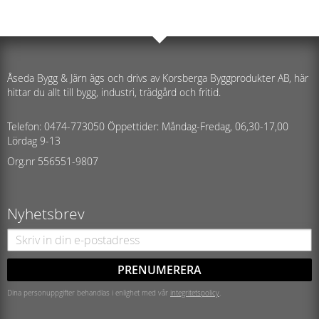
Åseda Bygg & Järn ägs och drivs av Korsberga Byggprodukter AB, här
hittar du allt till bygg, industri, trädgård och fritid.
Telefon: 0474-773050 Öppettider: Måndag-Fredag, 06,30-17,00
Lördag 9-13
Org.nr 556551-9807
Nyhetsbrev
PRENUMERERA
Dina personuppgifter behandlas i enlighet med vår
integritetspolicy
.