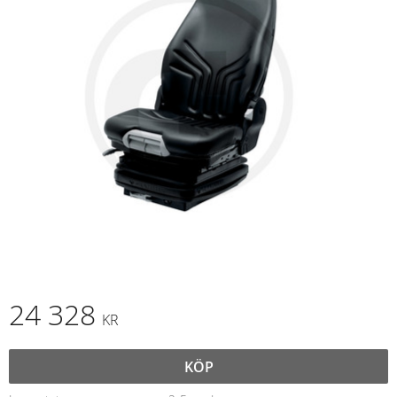
24 328
KR
KÖP