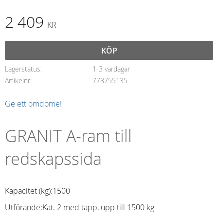
2 409
KR
KÖP
Lagerstatus
1-3 vardagar
Artikelnr
778755135
Ge ett omdöme!
GRANIT A-ram till
redskapssida
Kapacitet (kg):
1500
Utförande:
Kat. 2 med tapp, upp till 1500 kg