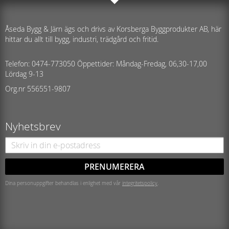
Åseda Bygg & Järn ägs och drivs av Korsberga Byggprodukter AB, här
hittar du allt till bygg, industri, trädgård och fritid.
Telefon: 0474-773050 Öppettider: Måndag-Fredag, 06,30-17,00
Lördag 9-13
Org.nr 556551-9807
Nyhetsbrev
PRENUMERERA
Dina personuppgifter behandlas i enlighet med vår
integritetspolicy
.