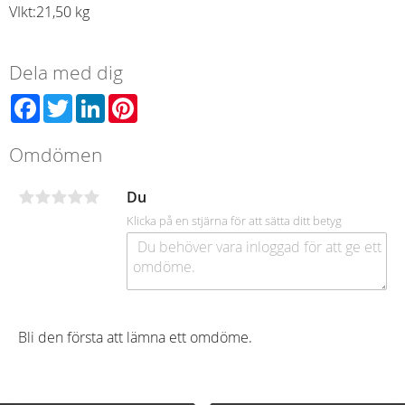
VIkt:
21,50 kg
Dela med dig
Facebook
Twitter
LinkedIn
Pinterest
Omdömen
Du
Klicka på en stjärna för att sätta ditt betyg
Bli den första att lämna ett omdöme.