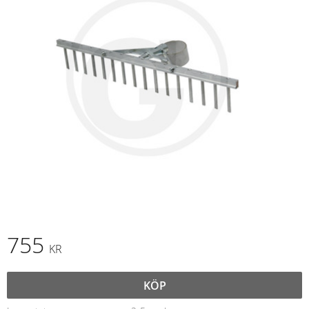
755
KR
KÖP