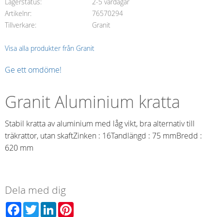
Lagerstatus
2-5 vardagar
Artikelnr
76570294
Tillverkare
Granit
Visa alla produkter från Granit
Ge ett omdöme!
Granit Aluminium kratta
Stabil kratta av aluminium med låg vikt, bra alternativ till
träkrattor, utan skaftZinken : 16Tandlängd : 75 mmBredd :
620 mm
Dela med dig
Facebook
Twitter
LinkedIn
Pinterest