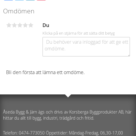
Omdömen
Du
Klicka på en stjärna för att sätta ditt betyg
Bli den första att lämna ett omdöme.
Åseda Bygg & Järn ägs och drivs av Korsberga Byggprodukter AB, här
hittar du allt till bygg, industri, trädgård och fritid.
Telefon: 0474-773050 Öppettider: Måndag-Fredag, 06,30-17,00