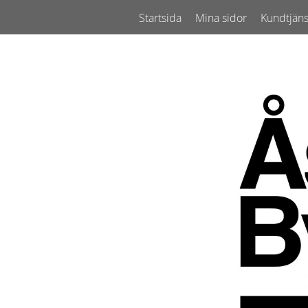
Startsida
Mina sidor
Kundtjäns