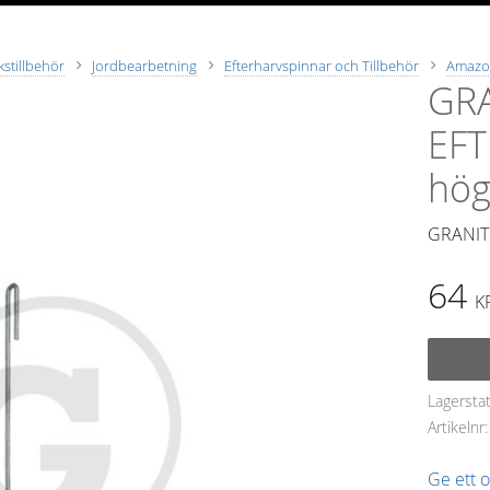
stillbehör
Jordbearbetning
Efterharvspinnar och Tillbehör
Amazo
GR
EF
hög
GRANIT
64
K
Lagersta
Artikelnr
Ge ett