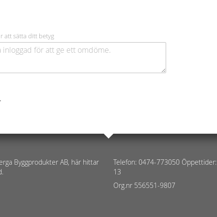
r att sätta ditt betyg
.
erga Byggprodukter AB, här hittar
Telefon: 0474-773050 Öppettider:
d.
13
Org.nr 556551-9807