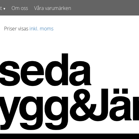
t
Om oss
Våra varumärken
Priser visas
inkl. moms