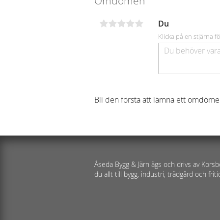
Omdömen
Du
Klicka på en stjärna fö
Bli den första att lämna ett omdöme
Åseda Bygg & Järn ägs och drivs av Korsb
du allt till bygg, industri, trädgård och friti