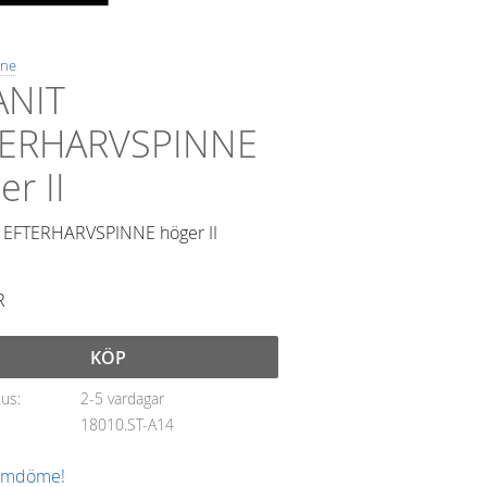
ne
ANIT
TERHARVSPINNE
er II
 EFTERHARVSPINNE höger II
R
KÖP
tus
2-5 vardagar
18010.ST-A14
 omdöme!