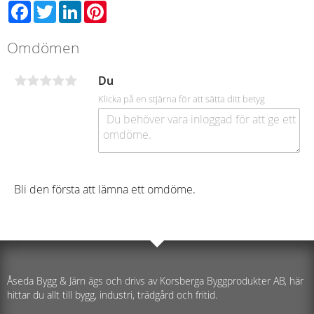
Facebook
Twitter
LinkedIn
Pinterest
Omdömen
Du
Klicka på en stjärna för att sätta ditt betyg
Bli den första att lämna ett omdöme.
Åseda Bygg & Järn ägs och drivs av Korsberga Byggprodukter AB, här
hittar du allt till bygg, industri, trädgård och fritid.