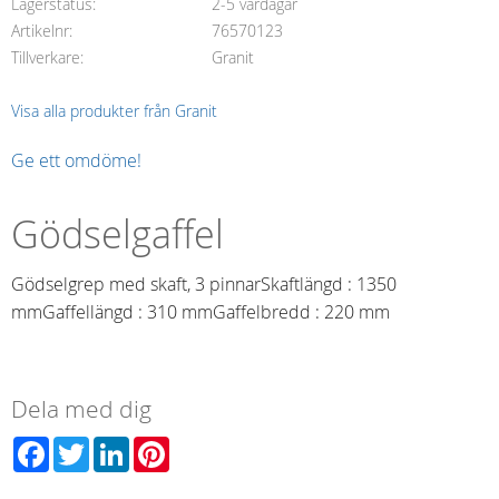
Lagerstatus
2-5 vardagar
Artikelnr
76570123
Tillverkare
Granit
Visa alla produkter från Granit
Ge ett omdöme!
Gödselgaffel
Gödselgrep med skaft, 3 pinnarSkaftlängd : 1350
mmGaffellängd : 310 mmGaffelbredd : 220 mm
Dela med dig
Facebook
Twitter
LinkedIn
Pinterest