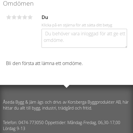
Omdömen
Du
Klicka på en stjärna för att sätta ditt betyg
Bli den första att lämna ett omdöme.
Åseda Bygg & Järn ägs och drivs av Korsberga Byggprodukter AB, här
hittar du allt till bygg, industri, trädgård och fritid.
Telefon: 0474-773050 Öppettider: Måndag-Fredag, 06,30-17,00
Lördag 9-13