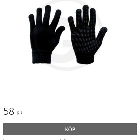
58
KR
KÖP