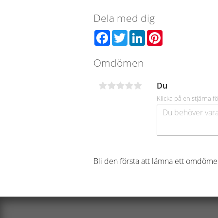
Dela med dig
Facebook
Twitter
LinkedIn
Pinterest
Omdömen
Du
Klicka på en stjärna fö
Bli den första att lämna ett omdöme