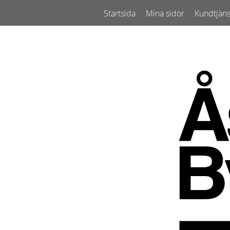
Startsida
Mina sidor
Kundtjäns