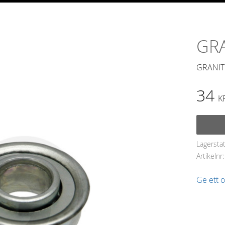
GRA
GRANIT
34
K
Lagersta
Artikelnr
Ge ett