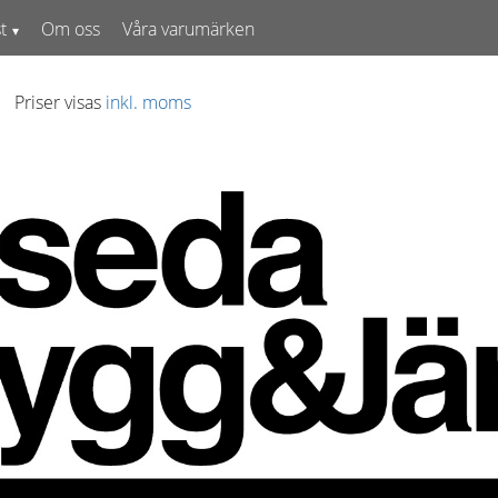
t
Om oss
Våra varumärken
Priser visas
inkl. moms