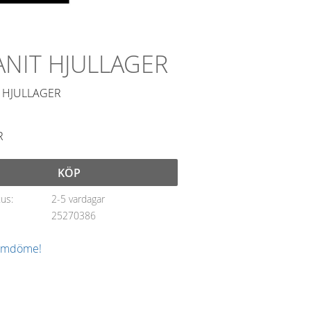
NIT HJULLAGER
 HJULLAGER
R
KÖP
tus
2-5 vardagar
25270386
 omdöme!