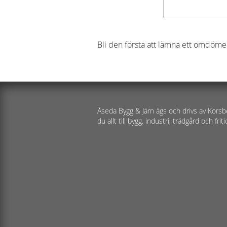
Bli den första att lämna ett omdöme
Åseda Bygg & Järn ägs och drivs av Korsb
du allt till bygg, industri, trädgård och friti