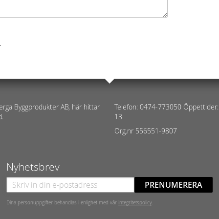
.
erga Byggprodukter AB, här hittar
Telefon: 0474-773050 Öppettider:
d.
13
Org.nr 556551-9807
Nyhetsbrev
PRENUMERERA
Dina personuppgifter behandlas i enlighet med vår
integritetspolicy
.