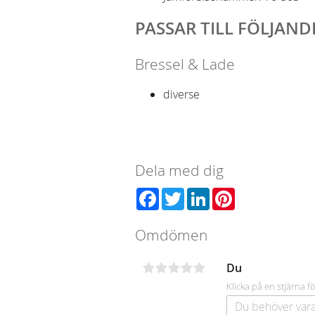
PASSAR TILL FÖLJAN
Bressel & Lade
diverse
Dela med dig
Facebook
Twitter
LinkedIn
Pinterest
Omdömen
Du
Klicka på en stjärna fö