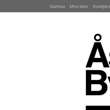
Startsida
Mina sidor
Kundtjäns