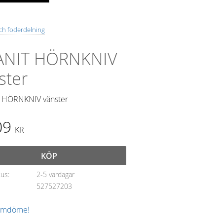
och foderdelning
ANIT HÖRNKNIV
ster
 HÖRNKNIV vänster
09
KR
KÖP
tus
2-5 vardagar
527527203
 omdöme!