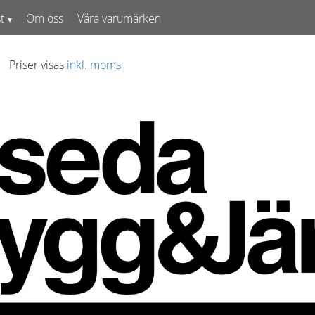
t
Om oss
Våra varumärken
Priser visas
inkl. moms