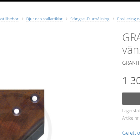
stillbehör
Djur och stallartiklar
Stängsel-Djurhållning
Enslilering 
GR
vän
GRANIT
1 3
Lagersta
Artikelnr
Ge ett