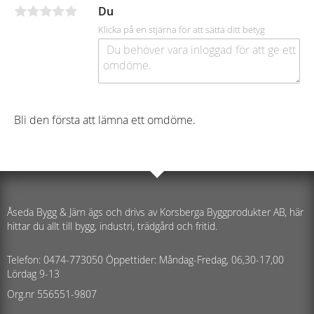
Du
Klicka på en stjärna för att sätta ditt betyg
Bli den första att lämna ett omdöme.
Åseda Bygg & Järn ägs och drivs av Korsberga Byggprodukter AB, här
hittar du allt till bygg, industri, trädgård och fritid.
Telefon: 0474-773050 Öppettider: Måndag-Fredag, 06,30-17,00
Lördag 9-13
Org.nr 556551-9807