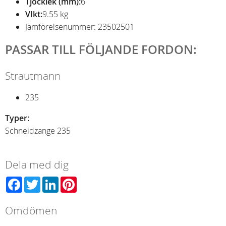
Tjocklek (mm):
6
VIkt:
9.55 kg
Jämförelsenummer: 23502501
PASSAR TILL FÖLJANDE FORDON:
Strautmann
235
Typer:
Schneidzange 235
Dela med dig
Facebook
Twitter
LinkedIn
Pinterest
Omdömen