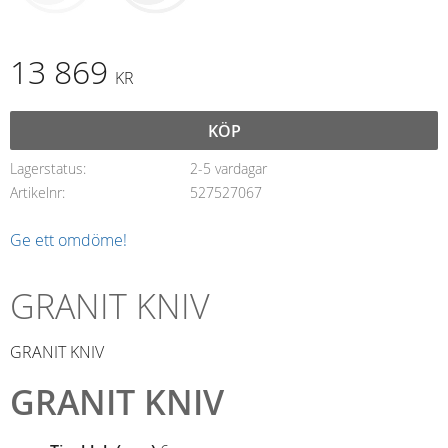
13 869
KR
KÖP
Lagerstatus
2-5 vardagar
Artikelnr
527527067
Ge ett omdöme!
GRANIT KNIV
GRANIT KNIV
GRANIT KNIV