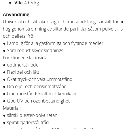
VIkt:
4.65 kg
Användning:
Universal och slitsäker sug-och transportslang, särskilt för: ●
hög genomströmning av slitande partiklar såsom pulver, flis
och pellets, frö
● Lämplig för alla gasformiga och flytande medier
● Som robust skyddslednings
Funktioner: slät insida
● optimerat flöde
● Flexibel och lätt
● Ökat tryck-och vakuummotstånd
● Bra olje- och bensinmotstånd
● God motståndskraft mot kemikalier
● God UV-och ozonbeständighet
Material:
● särskild ester-polyuretan
● spiral: fjäderstål tråd