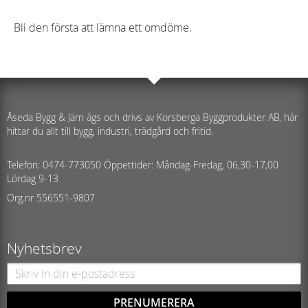
Bli den första att lämna ett omdöme.
Åseda Bygg & Järn ägs och drivs av Korsberga Byggprodukter AB, här
hittar du allt till bygg, industri, trädgård och fritid.
Telefon: 0474-773050 Öppettider: Måndag-Fredag, 06,30-17,00
Lördag 9-13
Org.nr 556551-9807
Nyhetsbrev
PRENUMERERA