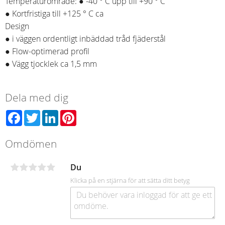
Temperaturområde: ● -40 ° C upp till +90 ° C
● Kortfristiga till +125 ° C ca
Design
● i väggen ordentligt inbäddad tråd fjäderstål
● Flow-optimerad profil
● Vägg tjocklek ca 1,5 mm
Dela med dig
Facebook
Twitter
LinkedIn
Pinterest
Omdömen
Du
Klicka på en stjärna för att sätta ditt betyg