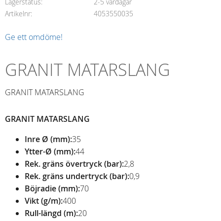
Lagerstatus
2-5 vardagar
Artikelnr
4053550035
Ge ett omdöme!
GRANIT MATARSLANG
GRANIT MATARSLANG
GRANIT MATARSLANG
Inre Ø (mm):
35
Ytter-Ø (mm):
44
Rek. gräns övertryck (bar):
2,8
Rek. gräns undertryck (bar):
0,9
Böjradie (mm):
70
Vikt (g/m):
400
Rull-längd (m):
20