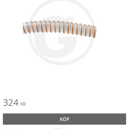
324
KR
KÖP