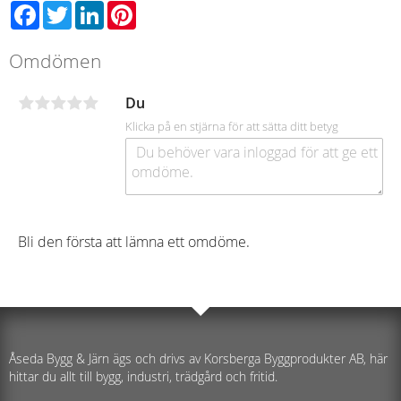
Facebook
Twitter
LinkedIn
Pinterest
Omdömen
Du
Klicka på en stjärna för att sätta ditt betyg
Bli den första att lämna ett omdöme.
Åseda Bygg & Järn ägs och drivs av Korsberga Byggprodukter AB, här
hittar du allt till bygg, industri, trädgård och fritid.