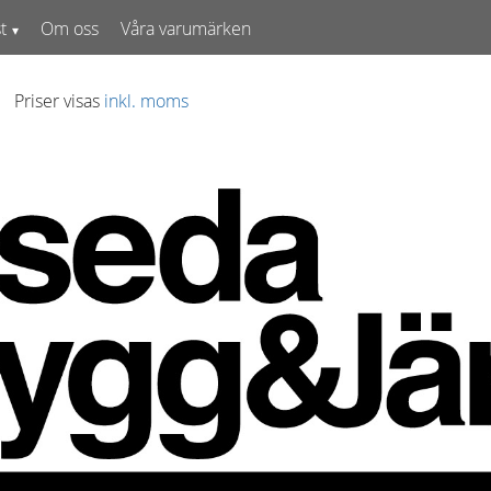
t
Om oss
Våra varumärken
Priser visas
inkl. moms