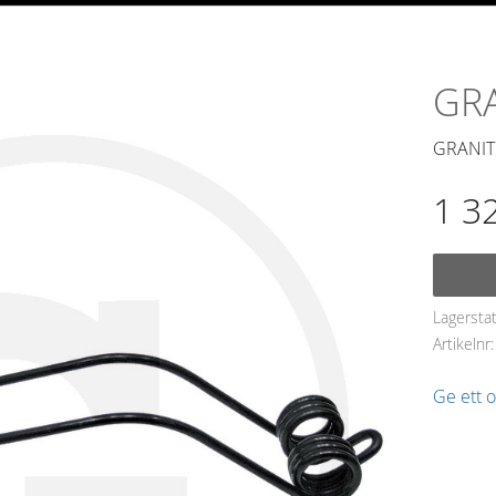
GRA
GRANIT
1 3
Lagersta
Artikelnr
Ge ett