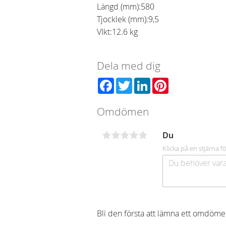
Längd (mm):
580
Tjocklek (mm):
9,5
VIkt:
12.6 kg
Dela med dig
Facebook
Twitter
LinkedIn
Pinterest
Omdömen
Du
Klicka på en stjärna fö
Bli den första att lämna ett omdöme