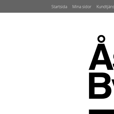
Startsida
Mina sidor
Kundtjäns