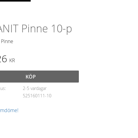
NIT Pinne 10-p
 Pinne
26
KR
KÖP
tus
2-5 vardagar
525160111-10
 omdöme!