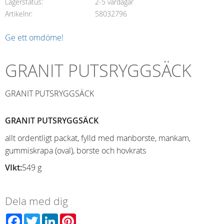
Lagerstatus
2-5 vardagar
Artikelnr
58032796
Ge ett omdöme!
GRANIT PUTSRYGGSÄCK
GRANIT PUTSRYGGSÄCK
GRANIT PUTSRYGGSÄCK
allt ordentligt packat, fylld med manborste, mankam,
gummiskrapa (oval), borste och hovkrats
VIkt:
549 g
Dela med dig
Facebook
Twitter
LinkedIn
Pinterest