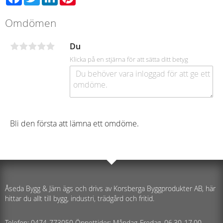
Omdömen
Du
Klicka på en stjärna för att sätta ditt betyg
Bli den första att lämna ett omdöme.
Åseda Bygg & Järn ägs och drivs av Korsberga Byggprodukter AB, här
hittar du allt till bygg, industri, trädgård och fritid.
Telefon: 0474-773050 Öppettider: Måndag-Fredag, 06,30-17,00