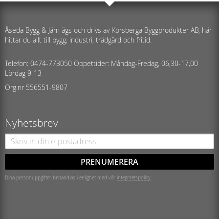
Åseda Bygg & Järn ägs och drivs av Korsberga Byggprodukter AB, här
hittar du allt till bygg, industri, trädgård och fritid.
Telefon: 0474-773050 Öppettider: Måndag-Fredag, 06,30-17,00
Lördag 9-13
Org.nr 556551-9807
Nyhetsbrev
PRENUMERERA
Dina personuppgifter behandlas i enlighet med vår
integritetspolicy
.