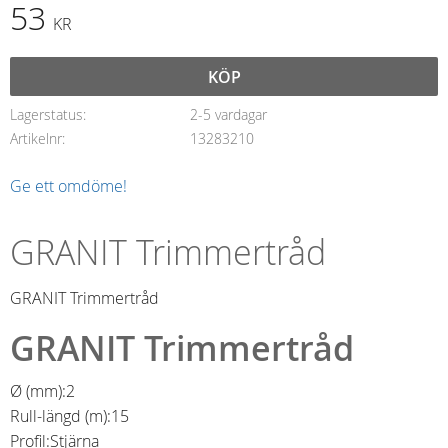
53
KR
KÖP
Lagerstatus
2-5 vardagar
Artikelnr
13283210
Ge ett omdöme!
GRANIT Trimmertråd
GRANIT Trimmertråd
GRANIT Trimmertråd
Ø (mm):
2
Rull-längd (m):
15
Profil:
Stjärna