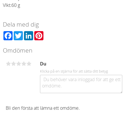
VIkt:
60 g
Dela med dig
Facebook
Twitter
LinkedIn
Pinterest
Omdömen
Du
Klicka på en stjärna för att sätta ditt betyg
Bli den första att lämna ett omdöme.