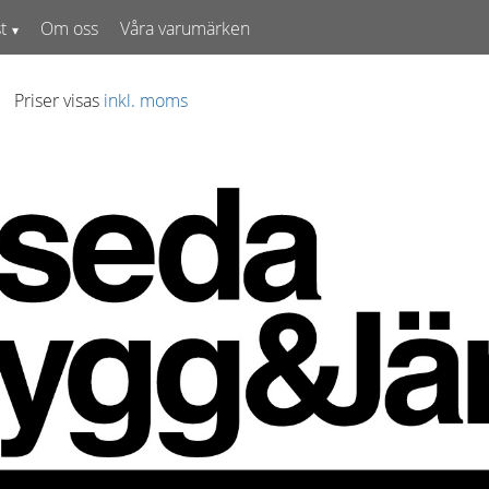
t
Om oss
Våra varumärken
Priser visas
inkl. moms