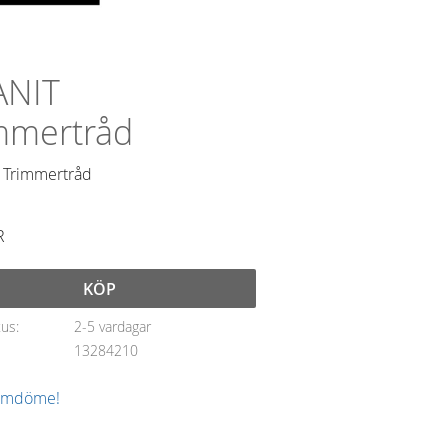
ANIT
mmertråd
 Trimmertråd
R
KÖP
tus
2-5 vardagar
13284210
 omdöme!