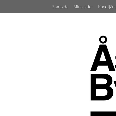
Startsida
Mina sidor
Kundtjäns