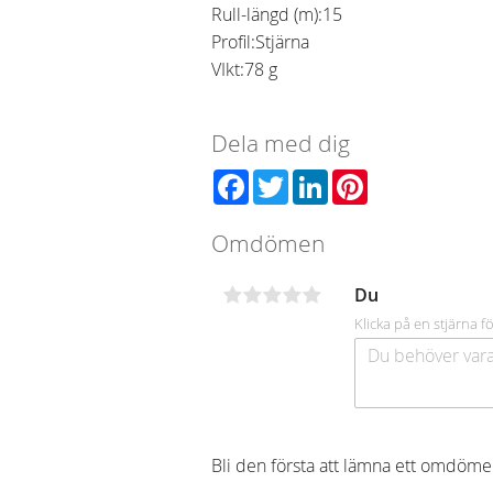
Rull-längd (m):
15
Profil:
Stjärna
VIkt:
78 g
Dela med dig
Facebook
Twitter
LinkedIn
Pinterest
Omdömen
Du
Klicka på en stjärna fö
Bli den första att lämna ett omdöme