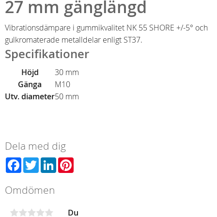
27 mm gänglängd
Vibrationsdämpare i gummikvalitet NK 55 SHORE +/-5° och
gulkromaterade metalldelar enligt ST37.
Specifikationer
Höjd
30 mm
Gänga
M10
Utv. diameter
50 mm
Dela med dig
Facebook
Twitter
LinkedIn
Pinterest
Omdömen
Du