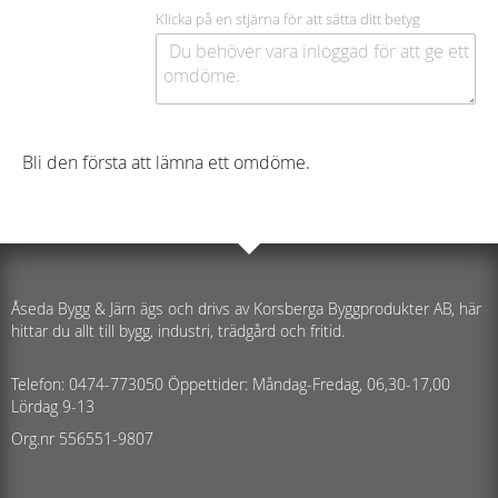
Klicka på en stjärna för att sätta ditt betyg
Bli den första att lämna ett omdöme.
Åseda Bygg & Järn ägs och drivs av Korsberga Byggprodukter AB, här
hittar du allt till bygg, industri, trädgård och fritid.
Telefon: 0474-773050 Öppettider: Måndag-Fredag, 06,30-17,00
Lördag 9-13
Org.nr 556551-9807