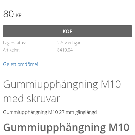
80
KR
KÖP
Lagerstatus
2-5 vardagar
Artikelnr
8410.04
Ge ett omdöme!
Gummiupphängning M10
med skruvar
Gummiupphängning M10 27 mm gänglängd
Gummiupphängning M10