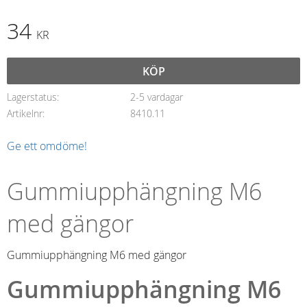
34
KR
KÖP
Lagerstatus
2-5 vardagar
Artikelnr
8410.11
Ge ett omdöme!
Gummiupphängning M6
med gängor
Gummiupphängning M6 med gängor
Gummiupphängning M6