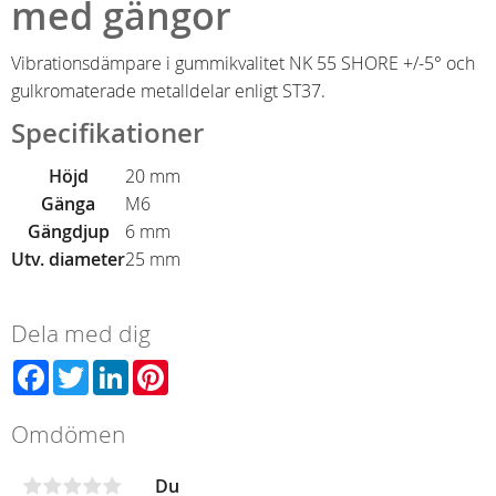
med gängor
Vibrationsdämpare i gummikvalitet NK 55 SHORE +/-5° och
gulkromaterade metalldelar enligt ST37.
Specifikationer
Höjd
20 mm
Gänga
M6
Gängdjup
6 mm
Utv. diameter
25 mm
Dela med dig
Facebook
Twitter
LinkedIn
Pinterest
Omdömen
Du