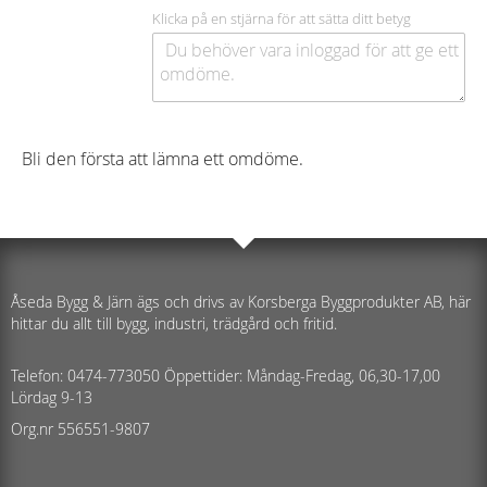
Klicka på en stjärna för att sätta ditt betyg
Bli den första att lämna ett omdöme.
Åseda Bygg & Järn ägs och drivs av Korsberga Byggprodukter AB, här
hittar du allt till bygg, industri, trädgård och fritid.
Telefon: 0474-773050 Öppettider: Måndag-Fredag, 06,30-17,00
Lördag 9-13
Org.nr 556551-9807