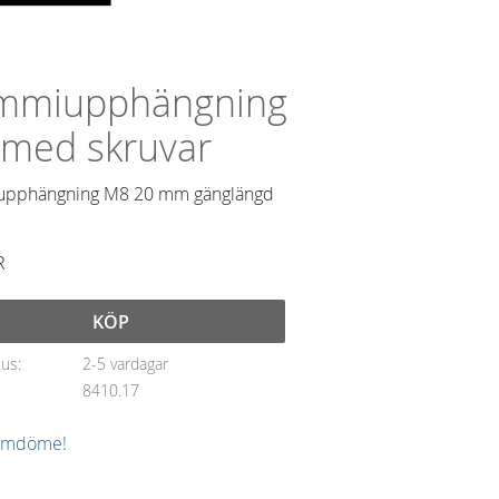
mmiupphängning
med skruvar
pphängning M8 20 mm gänglängd
R
KÖP
tus
2-5 vardagar
8410.17
 omdöme!