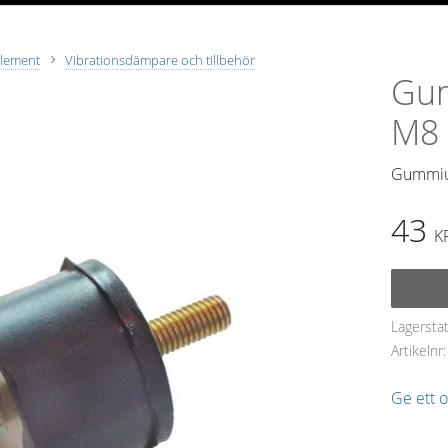
element
Vibrationsdämpare och tillbehör
Gu
M8 
Gummiu
43
K
Lagersta
Artikelnr
Ge ett