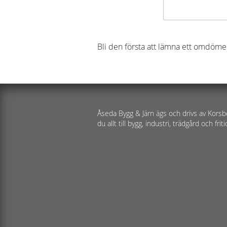
Bli den första att lämna ett omdöme
Åseda Bygg & Järn ägs och drivs av Korsb
du allt till bygg, industri, trädgård och friti