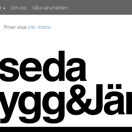
t
Om oss
Våra varumärken
Priser visas
inkl. moms