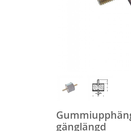
Gummiupphäng
gänglängd