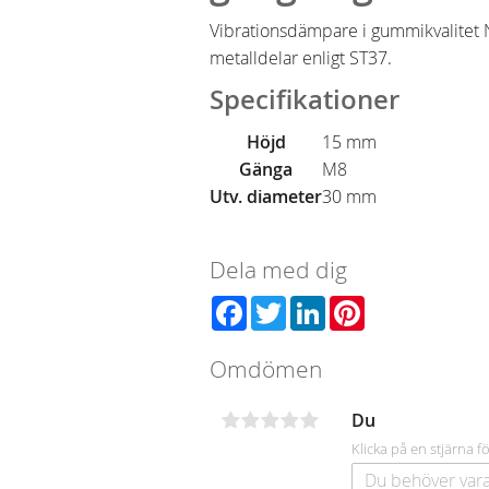
Vibrationsdämpare i gummikvalitet
metalldelar enligt ST37.
Specifikationer
Höjd
15 mm
Gänga
M8
Utv. diameter
30 mm
Dela med dig
Facebook
Twitter
LinkedIn
Pinterest
Omdömen
Du
Klicka på en stjärna fö