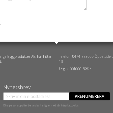
.
erga Byggprodukter AB, här hittar
Telefon: 0474-773050 Öppettider:
d.
13
Org.nr 556551-9807
Nyhetsbrev
PRENUMERERA
Dina personuppgifter behandlas i enlighet med vår
integritetspolicy
.