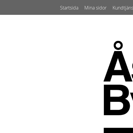
Startsida
Mina sidor
Kundtjäns