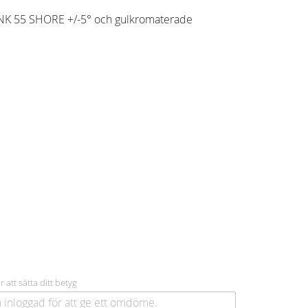
 NK 55 SHORE +/-5° och gulkromaterade
r att sätta ditt betyg