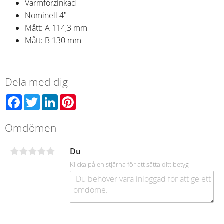
Varmförzinkad
Nominell 4"
Mått: A 114,3 mm
Mått: B 130 mm
Dela med dig
Facebook
Twitter
LinkedIn
Pinterest
Omdömen
Du
Klicka på en stjärna för att sätta ditt betyg