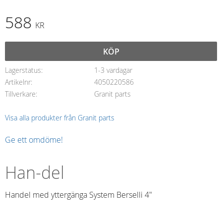
588
KR
KÖP
Lagerstatus
1-3 vardagar
Artikelnr
4050220586
Tillverkare
Granit parts
Visa alla produkter från Granit parts
Ge ett omdöme!
Han-del
Handel med yttergänga System Berselli 4"