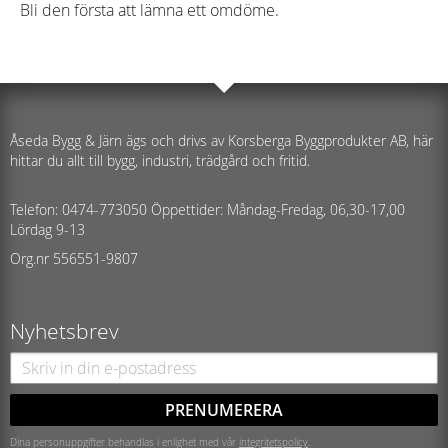
Bli den första att lämna ett omdöme.
Åseda Bygg & Järn ägs och drivs av Korsberga Byggprodukter AB, här
hittar du allt till bygg, industri, trädgård och fritid.
Telefon: 0474-773050 Öppettider: Måndag-Fredag, 06,30-17,00
Lördag 9-13
Org.nr 556551-9807
Nyhetsbrev
PRENUMERERA
Dina personuppgifter behandlas i enlighet med vår
integritetspolicy
.