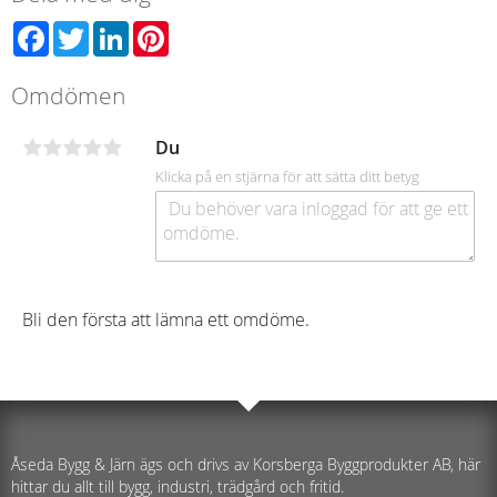
Facebook
Twitter
LinkedIn
Pinterest
Omdömen
Du
Klicka på en stjärna för att sätta ditt betyg
Bli den första att lämna ett omdöme.
Åseda Bygg & Järn ägs och drivs av Korsberga Byggprodukter AB, här
hittar du allt till bygg, industri, trädgård och fritid.