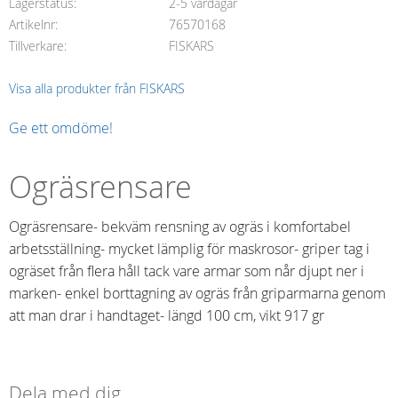
Lagerstatus
2-5 vardagar
Artikelnr
76570168
Tillverkare
FISKARS
Visa alla produkter från FISKARS
Ge ett omdöme!
Ogräsrensare
Ogräsrensare- bekväm rensning av ogräs i komfortabel
arbetsställning- mycket lämplig för maskrosor- griper tag i
ogräset från flera håll tack vare armar som når djupt ner i
marken- enkel borttagning av ogräs från griparmarna genom
att man drar i handtaget- längd 100 cm, vikt 917 gr
Dela med dig